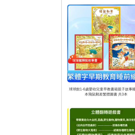
球球館1-6歲嬰幼兒童早教書籍親子故事
本飛鼠郵差繁體圖書 共3本