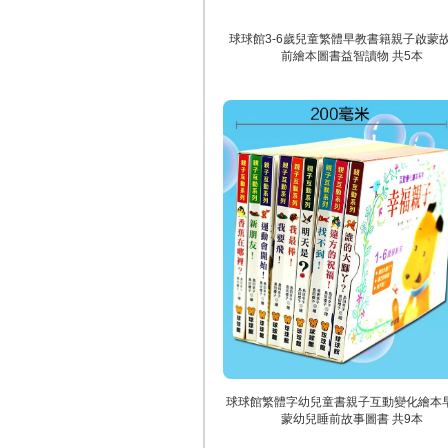
球球館3-6歲兒童繁體早教書籍親子啟蒙
前繪本圖書益智讀物 共5本
球球館繁體字幼兒童書親子互動變化繪本
蒙幼兒睡前故事圖書 共9本