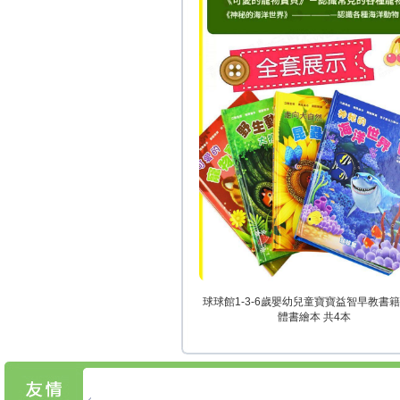
球球館1-3-6歲嬰幼兒童寶寶益智早教書籍
體書繪本 共4本